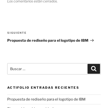
Los comentarios están cerrados.
Navegación
de
Siguiente
SIGUIENTE
entradas
entrada
Propuesta de rediseño para el logotipo de IBM
Buscar
Buscar
por:
ACTIFOLIO ENTRADAS RECIENTES
Propuesta de rediseño para el logotipo de IBM