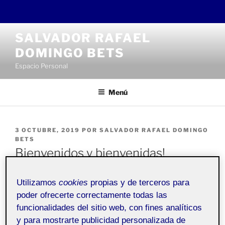
Saltar
SALVADOR RAFAEL
al
DOMINGO BETS
contenido
Espacio Personal
Menú
PUBLICADO
3 OCTUBRE, 2019
POR
SALVADOR RAFAEL DOMINGO
EL
BETS
Bienvenidos y bienvenidas!
Utilizamos
cookies
propias y de terceros para
Pública
poder ofrecerte correctamente todas las
funcionalidades del sitio web, con fines analíticos
Bienvenidos a mi
Folio
personal. Esta entrada se ha
y para mostrarte publicidad personalizada de