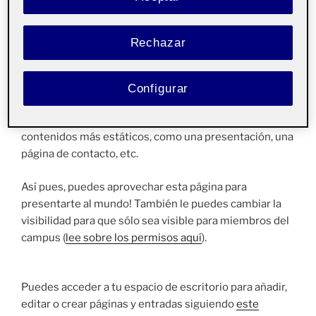
Esta página es
pública
y la puede ver todo el mundo. Es
interesante que haya contenidos públicos en tu
espacio Folio, como esta página de presentación, ya
Rechazar
que si alguien visita tu espacio personal, pero no es
miembro de la comunidad UOC podrá ver información
relevante que quieras compartir.
Configurar
Las páginas, a diferencia de las entradas, suelen tener
contenidos más estáticos, como una presentación, una
página de contacto, etc.
Así pues, puedes aprovechar esta página para
presentarte al mundo! También le puedes cambiar la
visibilidad para que sólo sea visible para miembros del
campus (
lee sobre los permisos aquí
).
Puedes acceder a tu espacio de escritorio para añadir,
editar o crear páginas y entradas siguiendo
este