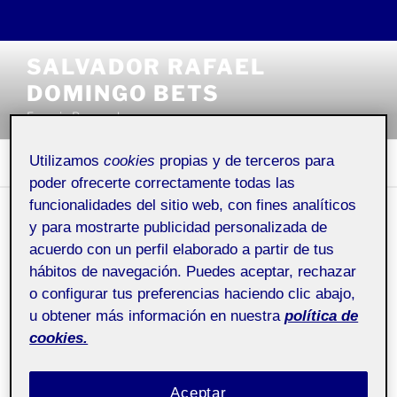
Saltar
SALVADOR RAFAEL
al
DOMINGO BETS
contenido
Espacio Personal
Utilizamos
cookies
propias y de terceros para
Menú
poder ofrecerte correctamente todas las
funcionalidades del sitio web, con fines analíticos
y para mostrarte publicidad personalizada de
¿QUIÉN SOY?
acuerdo con un perfil elaborado a partir de tus
hábitos de navegación. Puedes aceptar, rechazar
Pública
o configurar tus preferencias haciendo clic abajo,
u obtener más información en nuestra
política de
cookies.
Hola!
Soy X y esta
página
se ha generado automáticamente.
Aceptar